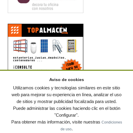
Aviso de cookies
Utilizamos cookies y tecnologías similares en este sitio
web para mejorar su experiencia en línea, analizar el uso
de sitios y mostrar publicidad focalizada para usted.
© residuos.com - Todos los derechos reservados
-
Política de privacidad
|
Puede administrar las cookies haciendo clic en el botón
Condiciones de uso
|
Contacto
|
Editores
|
Mapa web
|
Preguntas frecuentes
|
Publica
"Configurar".
tus anuncios gratis!
Para obtener más información, visite nuestras
Condiciones
Economía circular
Mueble Hogar
Para almacen
.
de uso