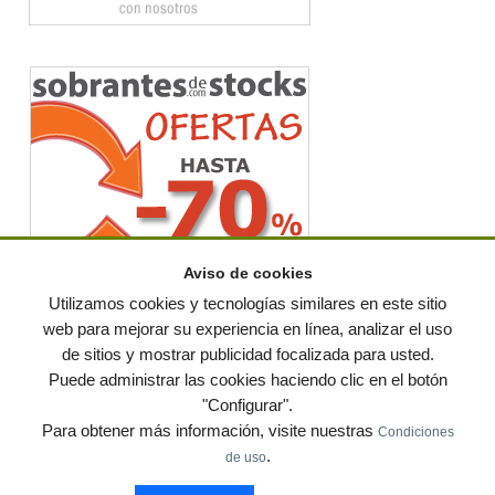
Aviso de cookies
Utilizamos cookies y tecnologías similares en este sitio
web para mejorar su experiencia en línea, analizar el uso
de sitios y mostrar publicidad focalizada para usted.
© residuos.com - Todos los derechos reservados
-
Política de privacidad
|
Puede administrar las cookies haciendo clic en el botón
Condiciones de uso
|
Contacto
|
Editores
|
Mapa web
|
Preguntas frecuentes
|
Publica
"Configurar".
tus anuncios gratis!
Para obtener más información, visite nuestras
Condiciones
Economía circular
Mueble Hogar
Para almacen
.
de uso
Muebles de terraza y jardin
Notas de prensa
Contenedores