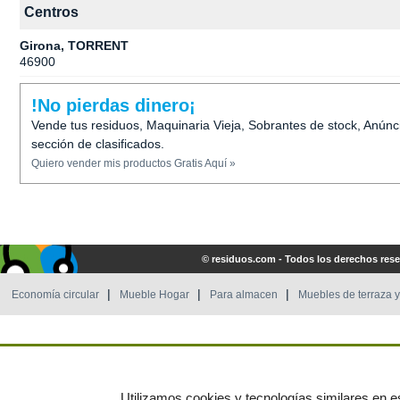
Centros
Girona, TORRENT
46900
!No pierdas dinero¡
Vende tus residuos, Maquinaria Vieja, Sobrantes de stock, Anúnc
sección de clasificados.
Quiero vender mis productos Gratis Aquí »
© residuos.com - Todos los derechos res
Economía circular
Mueble Hogar
Para almacen
Muebles de terraza y
Utilizamos cookies y tecnologías similares en es