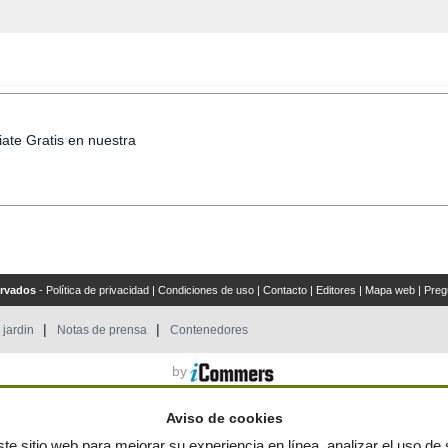
iate Gratis en nuestra
ervados
-
Política de privacidad
|
Condiciones de uso
|
Contacto
|
Editores
|
Mapa web
|
Preg
 jardin
Notas de prensa
Contenedores
by
Aviso de cookies
te sitio web para mejorar su experiencia en línea, analizar el uso de s