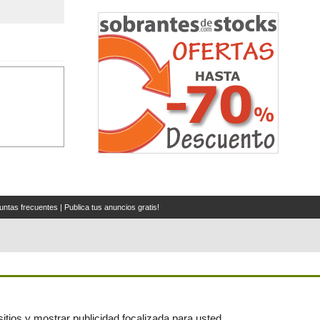
untas frecuentes
|
Publica tus anuncios gratis!
itios y mostrar publicidad focalizada para usted.