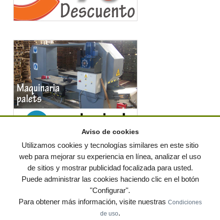
Aviso de cookies
Utilizamos cookies y tecnologías similares en este sitio
web para mejorar su experiencia en línea, analizar el uso
de sitios y mostrar publicidad focalizada para usted.
© residuos.com - Todos los derechos reservados
-
Política de privacidad
|
Puede administrar las cookies haciendo clic en el botón
Condiciones de uso
|
Contacto
|
Editores
|
Mapa web
|
Preguntas frecuentes
|
Publica
"Configurar".
tus anuncios gratis!
Para obtener más información, visite nuestras
Condiciones
Economía circular
Mueble Hogar
Para almacen
.
de uso