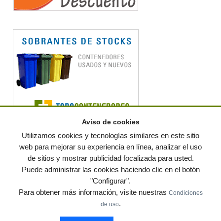
Aviso de cookies
Utilizamos cookies y tecnologías similares en este sitio
web para mejorar su experiencia en línea, analizar el uso
de sitios y mostrar publicidad focalizada para usted.
© residuos.com - Todos los derechos reservados
-
Política de privacidad
|
Puede administrar las cookies haciendo clic en el botón
Condiciones de uso
|
Contacto
|
Editores
|
Mapa web
|
Preguntas frecuentes
|
Publica
"Configurar".
tus anuncios gratis!
Para obtener más información, visite nuestras
Condiciones
Economía circular
Mueble Hogar
Para almacen
.
de uso
Muebles de terraza y jardin
Notas de prensa
Contenedores