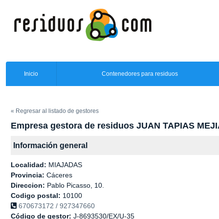
Inicio
Contenedores para residuos
« Regresar al listado de gestores
Empresa gestora de residuos JUAN TAPIAS MEJ
Información general
Localidad:
MIAJADAS
Provincia:
Cáceres
Direccion:
Pablo Picasso, 10.
Codigo postal:
10100
670673172 / 927347660
Código de gestor:
J-8693530/EX/U-35