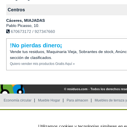
Centros
Cáceres, MIAJADAS
Pablo Picasso, 10.
670673172 / 927347660
!No pierdas dinero¡
Vende tus residuos, Maquinaria Vieja, Sobrantes de stock, Anúnc
sección de clasificados.
Quiero vender mis productos Gratis Aquí »
© residuos.com - Todos los derechos res
Economía circular
Mueble Hogar
Para almacen
Muebles de terraza y
Utilizamos cookies y tecnologías similares en es