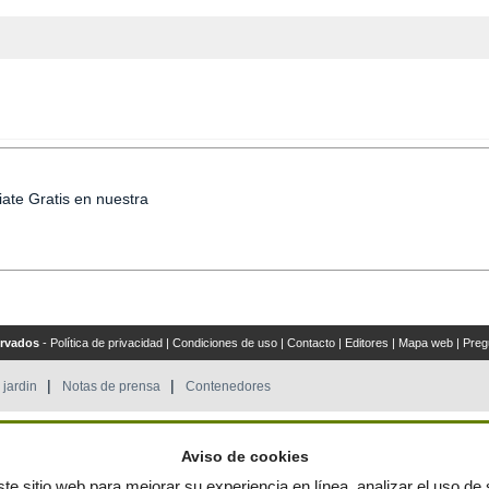
iate Gratis en nuestra
ervados
-
Política de privacidad
|
Condiciones de uso
|
Contacto
|
Editores
|
Mapa web
|
Preg
 jardin
Notas de prensa
Contenedores
by
Aviso de cookies
te sitio web para mejorar su experiencia en línea, analizar el uso de s