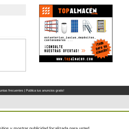
untas frecuentes
|
Publica tus anuncios gratis!
itios y mostrar publicidad focalizada para usted.