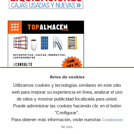
Aviso de cookies
Utilizamos cookies y tecnologías similares en este sitio
web para mejorar su experiencia en línea, analizar el uso
de sitios y mostrar publicidad focalizada para usted.
© residuos.com - Todos los derechos reservados
-
Política de privacidad
|
Puede administrar las cookies haciendo clic en el botón
Condiciones de uso
|
Contacto
|
Editores
|
Mapa web
|
Preguntas frecuentes
|
Publica
"Configurar".
tus anuncios gratis!
Para obtener más información, visite nuestras
Condiciones
Economía circular
Mueble Hogar
Para almacen
.
de uso
Muebles de terraza y jardin
Notas de prensa
Contenedores