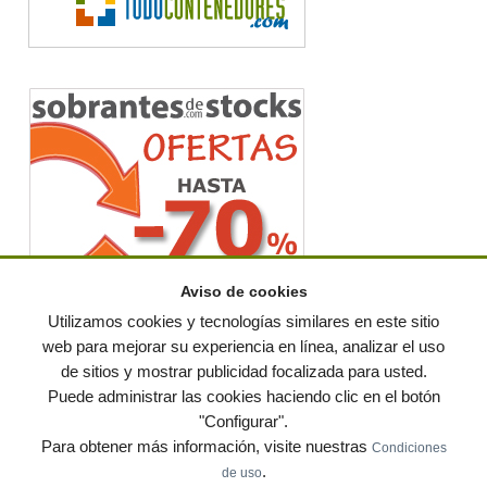
Aviso de cookies
Utilizamos cookies y tecnologías similares en este sitio
web para mejorar su experiencia en línea, analizar el uso
de sitios y mostrar publicidad focalizada para usted.
© residuos.com - Todos los derechos reservados
-
Política de privacidad
|
Puede administrar las cookies haciendo clic en el botón
Condiciones de uso
|
Contacto
|
Editores
|
Mapa web
|
Preguntas frecuentes
|
Publica
"Configurar".
tus anuncios gratis!
Para obtener más información, visite nuestras
Condiciones
Economía circular
Mueble Hogar
Para almacen
.
de uso