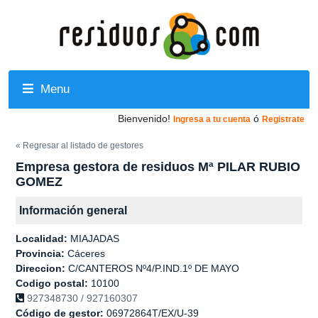
Menu
Bienvenido!
ó
Ingresa a tu cuenta
Registrate
« Regresar al listado de gestores
Empresa gestora de residuos Mª PILAR RUBIO
GOMEZ
Información general
Localidad:
MIAJADAS
Provincia:
Cáceres
Direccion:
C/CANTEROS Nº4/P.IND.1º DE MAYO
Codigo postal:
10100
927348730 / 927160307
Código de gestor:
06972864T/EX/U-39