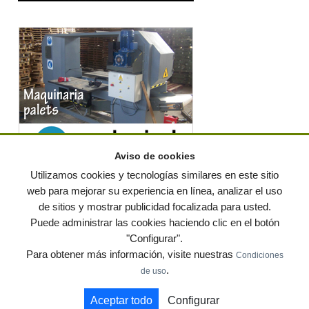
Aviso de cookies
Utilizamos cookies y tecnologías similares en este sitio
web para mejorar su experiencia en línea, analizar el uso
de sitios y mostrar publicidad focalizada para usted.
© residuos.com - Todos los derechos reservados
-
Política de privacidad
|
Puede administrar las cookies haciendo clic en el botón
Condiciones de uso
|
Contacto
|
Editores
|
Mapa web
|
Preguntas frecuentes
|
Publica
"Configurar".
tus anuncios gratis!
Para obtener más información, visite nuestras
Condiciones
Economía circular
Mueble Hogar
Para almacen
.
de uso
Muebles de terraza y jardin
Notas de prensa
Contenedores
Aceptar todo
Configurar