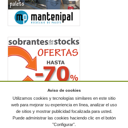
Aviso de cookies
Utilizamos cookies y tecnologías similares en este sitio
web para mejorar su experiencia en línea, analizar el uso
de sitios y mostrar publicidad focalizada para usted.
© residuos.com - Todos los derechos reservados
-
Política de privacidad
|
Puede administrar las cookies haciendo clic en el botón
Condiciones de uso
|
Contacto
|
Editores
|
Mapa web
|
Preguntas frecuentes
|
Publica
"Configurar".
tus anuncios gratis!