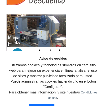
Aviso de cookies
Utilizamos cookies y tecnologías similares en este sitio
web para mejorar su experiencia en línea, analizar el uso
de sitios y mostrar publicidad focalizada para usted.
© residuos.com - Todos los derechos reservados
-
Política de privacidad
|
Puede administrar las cookies haciendo clic en el botón
Condiciones de uso
|
Contacto
|
Editores
|
Mapa web
|
Preguntas frecuentes
|
Publica
"Configurar".
tus anuncios gratis!
Para obtener más información, visite nuestras
Condiciones
Economía circular
Mueble Hogar
Para almacen
.
de uso
Muebles de terraza y jardin
Notas de prensa
Contenedores