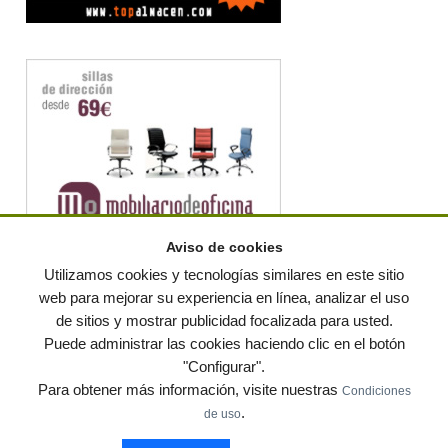
Aviso de cookies
Utilizamos cookies y tecnologías similares en este sitio
web para mejorar su experiencia en línea, analizar el uso
de sitios y mostrar publicidad focalizada para usted.
© residuos.com - Todos los derechos reservados
-
Política de privacidad
|
Puede administrar las cookies haciendo clic en el botón
Condiciones de uso
|
Contacto
|
Editores
|
Mapa web
|
Preguntas frecuentes
|
Publica
"Configurar".
tus anuncios gratis!
Para obtener más información, visite nuestras
Condiciones
Economía circular
Mueble Hogar
Para almacen
.
de uso
Muebles de terraza y jardin
Notas de prensa
Contenedores