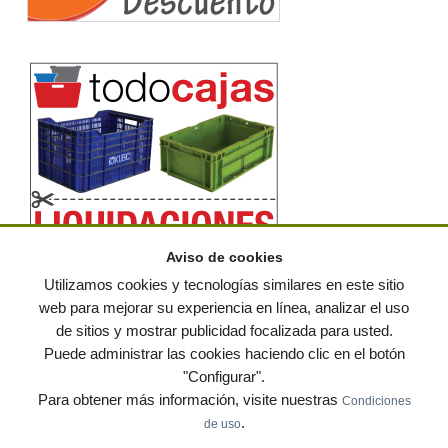
Aviso de cookies
Utilizamos cookies y tecnologías similares en este sitio
web para mejorar su experiencia en línea, analizar el uso
de sitios y mostrar publicidad focalizada para usted.
© residuos.com - Todos los derechos reservados
-
Política de privacidad
|
Puede administrar las cookies haciendo clic en el botón
Condiciones de uso
|
Contacto
|
Editores
|
Mapa web
|
Preguntas frecuentes
|
Publica
"Configurar".
tus anuncios gratis!
Para obtener más información, visite nuestras
Condiciones
Economía circular
Mueble Hogar
Para almacen
.
de uso
Muebles de terraza y jardin
Notas de prensa
Contenedores