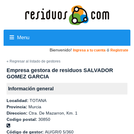
Menu
Bienvenido!
ó
Ingresa a tu cuenta
Registrate
« Regresar al listado de gestores
Empresa gestora de residuos SALVADOR
GOMEZ GARCIA
Información general
Localidad:
TOTANA
Provincia:
Murcia
Direccion:
Ctra. De Mazarron, Km. 1
Codigo postal:
30850
Código de gestor:
AU/GR/0 5/360