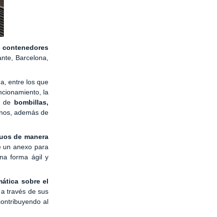
r
contenedores
ante, Barcelona,
a, entre los que
ncionamiento, la
os de
bombillas,
danos, además de
duos de manera
e un anexo para
na forma ágil y
ática sobre el
 a través de sus
contribuyendo al