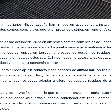
 inmobiliarios Nhood España han firmado un acuerdo para instala
ntes centros comerciales que la empresa de distribución tiene en Alic
ando desde octubre de 2023 en diferentes centros comerciales de Españ
 estos contenedores instalados. La prueba servirá para reafirmar el fu
contenedores, únicos en Europa, al proceso de gestión de residu
a que la entrega de estos sea fácil y de frecuente acceso a los ciuda
iduos y fomentar la economía circular.
para el reciclaje sin contacto y son capaces de
almacenar los resi
siduos de lámparas, pilas y pequeños aparatos eléctricos, además d
el contenedor se puede adaptar a diferentes tipos de residuos de u
dad y actualización remota, lo que le permite enviar una
señal autom
iar, bloqueando las puertas cuando el contenedor esté lleno. Además,
rios a reciclar y proporcionarles información real sobre cómo están 
iclaje.