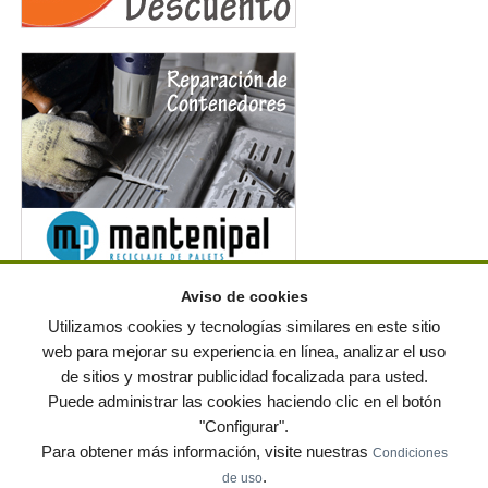
Aviso de cookies
Noticias en RSS
Utilizamos cookies y tecnologías similares en este sitio
web para mejorar su experiencia en línea, analizar el uso
de sitios y mostrar publicidad focalizada para usted.
© residuos.com - Todos los derechos reservados
-
Política de privacidad
|
Puede administrar las cookies haciendo clic en el botón
Condiciones de uso
|
Contacto
|
Editores
|
Mapa web
|
Preguntas frecuentes
|
Publica
"Configurar".
tus anuncios gratis!
Para obtener más información, visite nuestras
Condiciones
Economía circular
Mueble Hogar
Para almacen
.
de uso