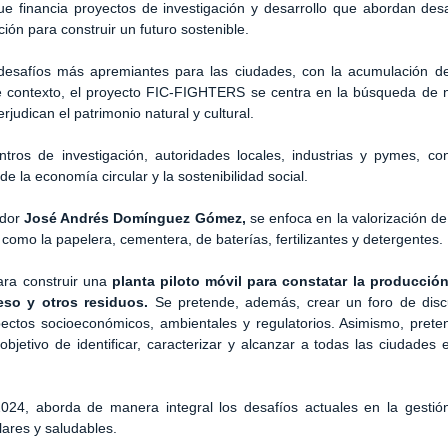
e financia proyectos de investigación y desarrollo que abordan desa
ión para construir un futuro sostenible.
desafíos más apremiantes para las ciudades, con la acumulación 
ste contexto, el proyecto FIC-FIGHTERS se centra en la búsqueda de
udican el patrimonio natural y cultural.
tros de investigación, autoridades locales, industrias y pymes, con
e la economía circular y la sostenibilidad social.
ador
José Andrés Domínguez Gómez,
se enfoca en la valorización de
como la papelera, cementera, de baterías, fertilizantes y detergentes.
ara construir una
planta piloto móvil para constatar la producció
yeso y otros residuos.
Se pretende, además, crear un foro de disc
pectos socioeconómicos, ambientales y regulatorios. Asimismo, prete
l objetivo de identificar, caracterizar y alcanzar a todas las ciudades
24, aborda de manera integral los desafíos actuales en la gestió
lares y saludables.