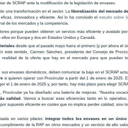
ar de SCRAP ante la modificación de la legislación de envases.
to una transformación en el sector. La
liberalización del mercado 
ficaz, innovadora y eficiente. Así lo ha concluido el
estudio sobre l
al de los mercados y la competencia.
tores porque pueden obtener un servicio más eficiente y avalado por
e ellos en Europa y dos en Estados Unidos y Canadá.
teriales
desde que el pasado mayo fuera el primero (y por ahora el ú
En este sentido, Carmen Sánchez, presidenta del Consejo de Procircu
 realidad de la oferta que hay en el mercado para que puedan to
 sus envases domésticos, deben comunicar la baja en el SCRAP actu
re
si quieren operar con Procircular a partir del 1 de enero de 2025. E
igor el 1 de enero de 2025 y, por tanto, hay más plazo para elegir SCR
 Procircular ya ha diseñado una batería de mejoras. “Nuestra vocaci
ás calidad
. Vamos a buscar esas eficiencias tanto en lo operativo
r supuesto eficiente en costes que no implica perder calidad, sino tod
sada en varios pilares:
integrar todos los envases en un únic
 cumplimiento de la RAP en otros mercados y un servicio de alto val