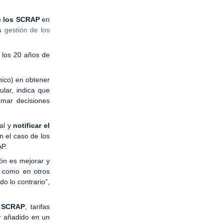
de los SCRAP
en
a gestión de los
 los 20 años de
nico) en obtener
lar, indica que
mar decisiones
al y
notificar el
n el caso de los
AP.
ón es mejorar y
, como en otros
o lo contrario”,
o SCRAP
, tarifas
or añadido en un