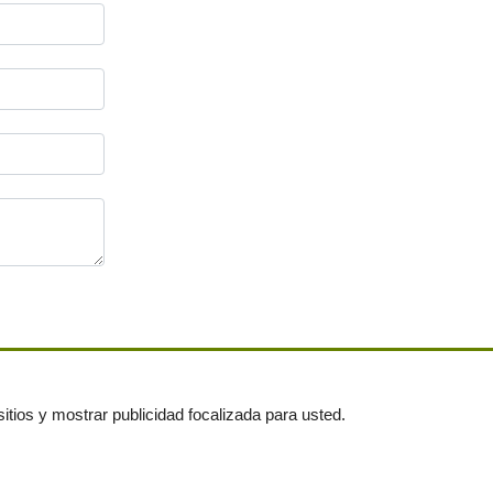
itios y mostrar publicidad focalizada para usted.
untas frecuentes
|
Publica tus anuncios gratis!