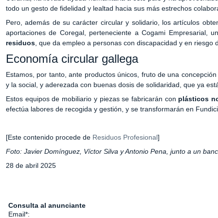
todo un gesto de fidelidad y lealtad hacia sus más estrechos colabo
Pero, además de su carácter circular y solidario, los artículos ob
aportaciones de Coregal, perteneciente a Cogami Empresarial, u
residuos
, que da empleo a personas con discapacidad y en riesgo de
Economía circular gallega
Estamos, por tanto, ante productos únicos, fruto de una concepción
y la social, y aderezada con buenas dosis de solidaridad, que ya está
Estos equipos de mobiliario y piezas se fabricarán con
plásticos n
efectúa labores de recogida y gestión, y se transformarán en Fundic
[Este contenido procede de
Residuos Profesional
]
Foto: Javier Domínguez, Víctor Silva y Antonio Pena, junto a un banc
28 de abril 2025
Consulta al anunciante
Email*: