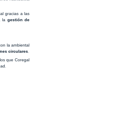
al gracias a las
a la
gestión de
con la ambiental
nes circulares
.
los que Coregal
dad.