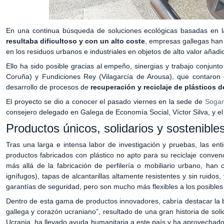
En una continua búsqueda de soluciones ecológicas basadas en l
resultaba dificultoso y con un alto coste
, empresas gallegas han 
en los residuos urbanos e industriales en objetos de alto valor añad
Ello ha sido posible gracias al empeño, sinergias y trabajo conjun
Coruña) y Fundiciones Rey (Vilagarcía de Arousa), que contaron 
desarrollo de procesos de
recuperación y reciclaje de plásticos 
El proyecto se dio a conocer el pasado viernes en la sede de
Soga
consejero delegado en Galega de Economía Social, Víctor Silva, y el
Productos únicos, solidarios y sostenible
Tras una larga e intensa labor de investigación y pruebas, las e
productos fabricados con plástico no apto para su reciclaje conve
más allá de la fabricación de perfilería o mobiliario urbano, han 
ignífugos), tapas de alcantarillas altamente resistentes y sin ruid
garantías de seguridad, pero son mucho más flexibles a los posibles
Dentro de esta gama de productos innovadores, cabría destacar la 
gallega y corazón ucraniano”, resultado de una gran historia de sol
Ucrania, ha llevado ayuda humanitaria a este país y ha aprovechado 