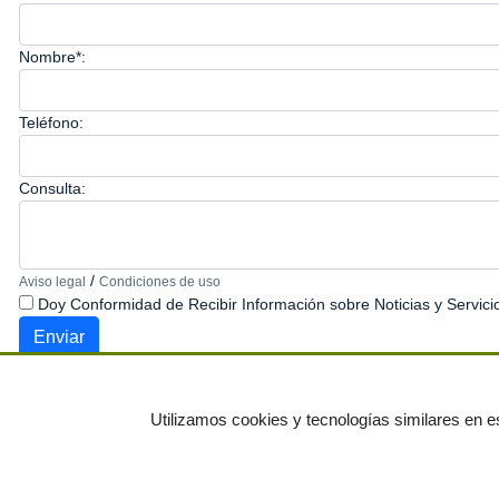
Nombre*:
Teléfono:
Consulta:
/
Aviso legal
Condiciones de uso
Doy Conformidad de Recibir Información sobre Noticias y Servici
Utilizamos cookies y tecnologías similares en es
© residuos.com - Todos los derechos res
Economía circular
Mueble Hogar
Para almacen
Muebles de terraza y