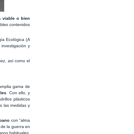
a viable o bien
ables contenidos
gía Ecológica (A
investigación y
uez, así como el
 amplia gama de
ales
. Con ello, y
rillos plásticos
as las medidas y
rbano
con “alma
 de la guerra en
anos habituales,