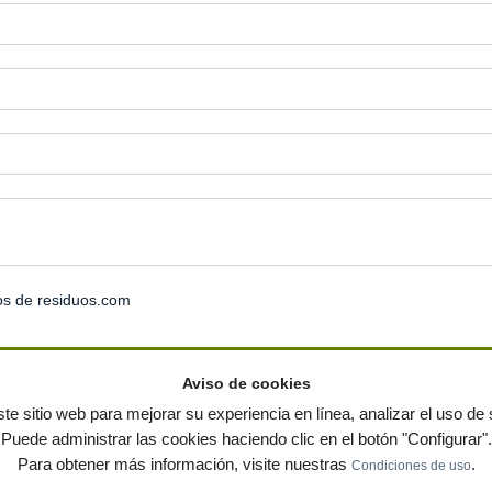
os de residuos.com
Aviso de cookies
te sitio web para mejorar su experiencia en línea, analizar el uso de s
Puede administrar las cookies haciendo clic en el botón "Configurar".
ervados
-
Política de privacidad
|
Condiciones de uso
|
Contacto
|
Editores
|
Mapa web
|
Preg
Para obtener más información, visite nuestras
.
Condiciones de uso
 jardin
Notas de prensa
Contenedores