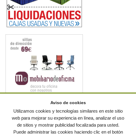
Aviso de cookies
Noticias en RSS
Utilizamos cookies y tecnologías similares en este sitio
web para mejorar su experiencia en línea, analizar el uso
de sitios y mostrar publicidad focalizada para usted.
© residuos.com - Todos los derechos reservados
-
Política de privacidad
|
Puede administrar las cookies haciendo clic en el botón
Condiciones de uso
|
Contacto
|
Editores
|
Mapa web
|
Preguntas frecuentes
|
Publica