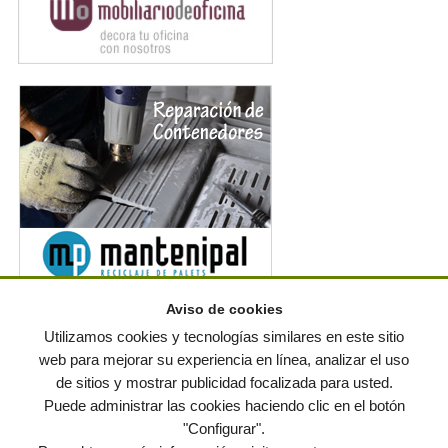
Aviso de cookies
Noticias en RSS
Utilizamos cookies y tecnologías similares en este sitio
web para mejorar su experiencia en línea, analizar el uso
de sitios y mostrar publicidad focalizada para usted.
© residuos.com - Todos los derechos reservados
-
Política de privacidad
|
Puede administrar las cookies haciendo clic en el botón
Condiciones de uso
|
Contacto
|
Editores
|
Mapa web
|
Preguntas frecuentes
|
Publica
"Configurar".
tus anuncios gratis!