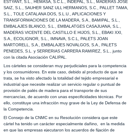
ESTYANT, S.L., HEMASA, S.C.L., INDEPAL, S.L., MADERAS JOSE
SAIZ, S.L., SAUHER SANZ ULL HERMANOS, S.C., PALLET TAMA,
S.L., TOLE CATALANA DOS, S.L.U., APLICACIONES Y
TRANSFORMACIONES DE LA MADERA, S.A., BAMIPAL, S.L.,
EMBALAJES BLANCO, S.L., EMBALATGES CASAJUANA, S.L.,
MADERAS VICENTE DEL CASTILLO E HIJOS, S.L., EBAKI XXI,
S.A., ECOLIGNOR, S.L., IMNAVA, S.C.L, PALETS JOAN
MARTORELL, S.A., EMBALAJES NOVALGOS, S.A., PALETS
PENEDES, S.L. y SERRERIAS CARRERA RAMIREZ, S.L., junto
con la citada Asociación CALIPAL.
Los cárteles se consideran muy perjudiciales para la competencia
y los consumidores. En este caso, debido al producto de que se
trata, se ha visto afectado la totalidad del tejido empresarial e
industrial que necesite realizar un servicio regular o puntual de
provisión de palés de madera para el transporte de sus
mercancías, de acuerdo con unas especificidades técnicas. Por
ello, constituye una infracción muy grave de la Ley de Defensa de
la Competencia.
El Consejo de la CNMC en su Resolución considera que este
cártel ha tenido un carácter especialmente dañino, en la medida
en que las empresas ejecutaron los acuerdos de fijación de