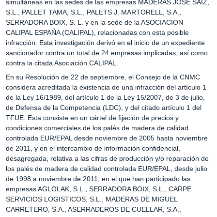
simultáneas en las sedes de las empresas MADERAS JOSE SAIZ,
S.L., PALLET TAMA, S.L., PALETS J. MARTORELL, S.A.,
SERRADORA BOIX, S. L. y en la sede de la ASOCIACION
CALIPAL ESPAÑA (CALIPAL), relacionadas con esta posible
infracción. Esta investigación derivó en el inicio de un expediente
sancionador contra un total de 24 empresas implicadas, así como
contra la citada Asociación CALIPAL.
En su Resolución de 22 de septiembre, el Consejo de la CNMC
considera acreditada la existencia de una infracción del artículo 1
de la Ley 16/1989, del artículo 1 de la Ley 15/2007, de 3 de julio,
de Defensa de la Competencia (LDC), y del citado artículo 1 del
TFUE. Esta consiste en un cártel de fijación de precios y
condiciones comerciales de los palés de madera de calidad
controlada EUR/EPAL desde noviembre de 2005 hasta noviembre
de 2011, y en el intercambio de información confidencial,
desagregada, relativa a las cifras de producción y/o reparación de
los palés de madera de calidad controlada EUR/EPAL, desde julio
de 1998 a noviembre de 2011, en el que han participado las
empresas AGLOLAK, S.L., SERRADORA BOIX, S.L., CARPE
SERVICIOS LOGISTICOS, S.L., MADERAS DE MIGUEL
CARRETERO, S.A., ASERRADEROS DE CUELLAR, S.A.,