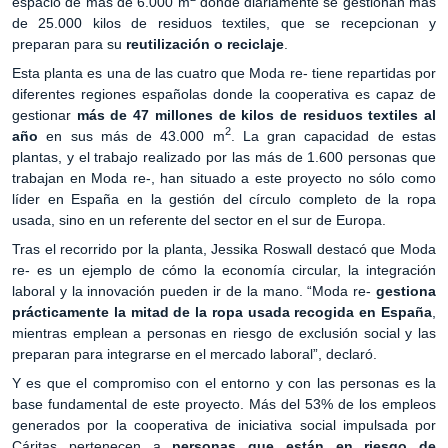
espacio de más de 6.000 m
donde diariamente se gestionan más
de 25.000 kilos de residuos textiles, que se recepcionan y
preparan para su
reutilización o reciclaje
.
Esta planta es una de las cuatro que Moda re- tiene repartidas por
diferentes regiones españolas donde la cooperativa es capaz de
gestionar
más de 47 millones de kilos de residuos textiles al
2
año
en sus más de 43.000 m
. La gran capacidad de estas
plantas, y el trabajo realizado por las más de 1.600 personas que
trabajan en Moda re-, han situado a este proyecto no sólo como
líder en España en la gestión del círculo completo de la ropa
usada, sino en un referente del sector en el sur de Europa.
Tras el recorrido por la planta, Jessika Roswall destacó que Moda
re- es un ejemplo de cómo la economía circular, la integración
laboral y la innovación pueden ir de la mano. “Moda re-
gestiona
prácticamente la mitad de la ropa usada recogida en España
,
mientras emplean a personas en riesgo de exclusión social y las
preparan para integrarse en el mercado laboral”, declaró.
Y es que el compromiso con el entorno y con las personas es la
base fundamental de este proyecto. Más del 53% de los empleos
generados por la cooperativa de iniciativa social impulsada por
Cáritas pertenecen a
personas que están en riesgo de