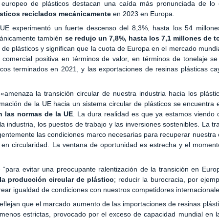
 europeo de plásticos destacan una caída más pronunciada de lo 
sticos reciclados mecánicamente
en 2023 en Europa.
 UE experimentó un fuerte descenso del 8,3%, hasta los 54 millone
ecánicamente también
se redujo un 7,8%, hasta los 7,1 millones de 
 de plásticos y significan que la cuota de Europa en el mercado mundi
mercial positiva en términos de valor, en términos de tonelaje se 
icos terminados en 2021, y las exportaciones de resinas plásticas c
amenaza la transición circular de nuestra industria hacia los plást
rmación de la UE hacia un sistema circular de plásticos se encuentra 
n las normas de la UE
. La dura realidad es que ya estamos viendo 
la industria, los puestos de trabajo y las inversiones sostenibles. La tr
 urgentemente las condiciones marco necesarias para recuperar nuestra 
es en circularidad. La ventana de oportunidad es estrecha y el momen
 “para evitar una preocupante ralentización de la transición en Eur
la producción circular de plástico
; reducir la burocracia, por ejemp
ear igualdad de condiciones con nuestros competidores internacionale
reflejan que el marcado aumento de las importaciones de resinas plást
enos estrictas, provocado por el exceso de capacidad mundial en l