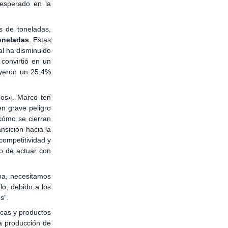
esperado en la
s de toneladas,
toneladas
. Estas
al ha disminuido
convirtió en un
ayeron un 25,4%
icos». Marco ten
en grave peligro
cómo se cierran
ansición hacia la
competitividad y
to de actuar con
opa, necesitamos
lo, debido a los
s”.
icas y productos
a producción de