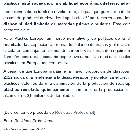
plásticos,
está socavando la viabilidad económica del reciclado
Los mismos datos también revelan que, al igual que gran parte de la 
costes de producción elevados impulsados ??por factores como los e
disponibilidad limitada de materias primas circulares
. Esto co
sectores clave.
Para Plastics Europe, un marco normativo y de políticas de la U
reciclado
, la aceptación oportuna del balance de masas y el reciclaj
circulares con bajas emisiones de carbono y sistemas de seguimient
También considera necesario seguir evaluando las medidas fiscale
plásticos en Europa sea competitiva.
A pesar de que Europa mantiene la mayor proporción de plásticos c
2022 indica una tendencia a la desaceleración y no alcanza el crecim
plásticos. Además de una disminución de la producción de recicl
plástico reciclado químicamente
, mientras que la producción de
alcanzar los 0,8 millones de toneladas.
[Este contenido procede de
Residuos Profesional
]
Foto:
Residuos Profesional
19 de noviembre 2024