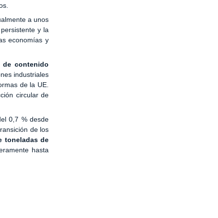
os.
tualmente a unos
persistente y la
nas economías y
s de contenido
nes industriales
normas de la UE.
ión circular de
del 0,7 % desde
ransición de los
e toneladas de
geramente hasta