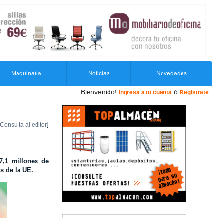
Maquinaria
Noticias
Novedades
Bienvenido!
ó
Ingresa a tu cuenta
Registrate
]
Consulta al editor
7,1 millones de
s de la UE.