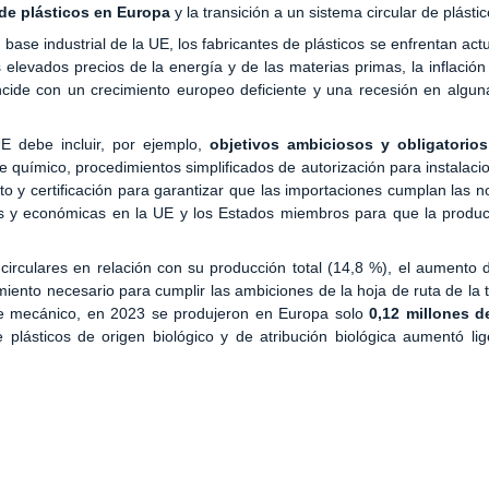
 de plásticos en Europa
y la transición a un sistema circular de plástic
base industrial de la UE, los fabricantes de plásticos se enfrentan ac
levados precios de la energía y de las materias primas, la inflación 
incide con un crecimiento europeo deficiente y una recesión en algu
E debe incluir, por ejemplo,
objetivos ambiciosos y obligatorio
e químico, procedimientos simplificados de autorización para instalacio
o y certificación para garantizar que las importaciones cumplan las 
s y económicas en la UE y los Estados miembros para que la producc
irculares en relación con su producción total (14,8 %), el aumento 
iento necesario para cumplir las ambiciones de la hoja de ruta de la t
aje mecánico, en 2023 se produjeron en Europa solo
0,12 millones d
 plásticos de origen biológico y de atribución biológica aumentó li