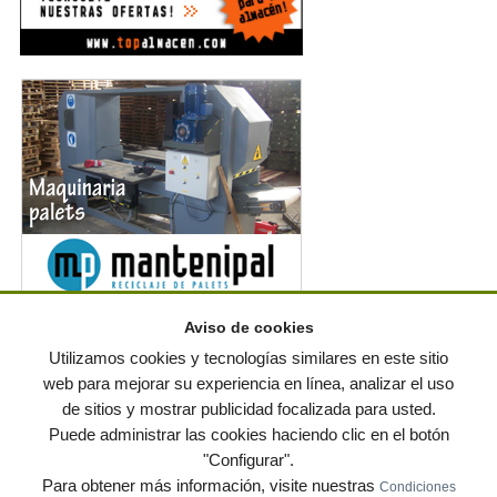
Aviso de cookies
Noticias en RSS
Utilizamos cookies y tecnologías similares en este sitio
web para mejorar su experiencia en línea, analizar el uso
de sitios y mostrar publicidad focalizada para usted.
© residuos.com - Todos los derechos reservados
-
Política de privacidad
|
Puede administrar las cookies haciendo clic en el botón
Condiciones de uso
|
Contacto
|
Editores
|
Mapa web
|
Preguntas frecuentes
|
Publica
"Configurar".
tus anuncios gratis!
Para obtener más información, visite nuestras
Condiciones