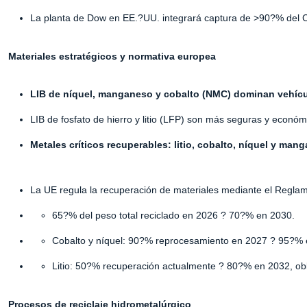
La planta de Dow en EE.?UU. integrará captura de >90?% del
Materiales estratégicos y normativa europea
LIB de níquel, manganeso y cobalto (NMC) dominan vehícu
LIB de fosfato de hierro y litio (LFP) son más seguras y econó
Metales críticos recuperables: litio, cobalto, níquel y man
La UE regula la recuperación de materiales mediante el Regla
65?% del peso total reciclado en 2026 ? 70?% en 2030.
Cobalto y níquel: 90?% reprocesamiento en 2027 ? 95?% 
Litio: 50?% recuperación actualmente ? 80?% en 2032, obl
Procesos de reciclaje hidrometalúrgico