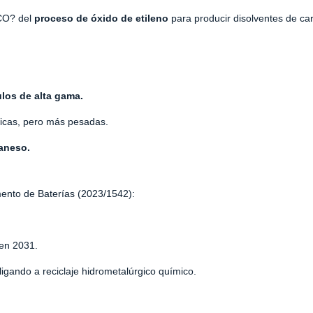
 CO? del
proceso de óxido de etileno
para producir disolventes de ca
los de alta gama.
micas, pero más pesadas.
ganeso.
mento de Baterías (2023/1542):
en 2031.
igando a reciclaje hidrometalúrgico químico.