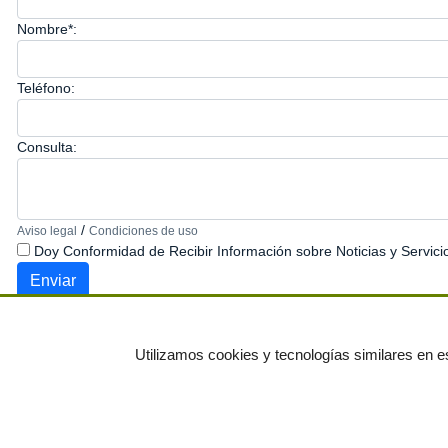
Nombre*:
Teléfono:
Consulta:
/
Aviso legal
Condiciones de uso
Doy Conformidad de Recibir Información sobre Noticias y Servici
Utilizamos cookies y tecnologías similares en es
© residuos.com - Todos los derechos res
Economía circular
Mueble Hogar
Para almacen
Muebles de terraza y