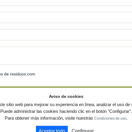
os de residuos.com
Aviso de cookies
te sitio web para mejorar su experiencia en línea, analizar el uso de s
Puede administrar las cookies haciendo clic en el botón "Configurar".
ervados
-
Política de privacidad
|
Condiciones de uso
|
Contacto
|
Editores
|
Mapa web
|
Preg
Para obtener más información, visite nuestras
.
Condiciones de uso
 jardin
Notas de prensa
Contenedores
Aceptar todo
Configurar