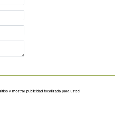
itios y mostrar publicidad focalizada para usted.
untas frecuentes
|
Publica tus anuncios gratis!