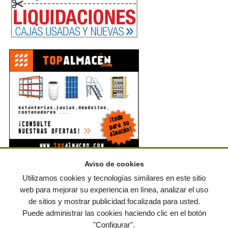
Aviso de cookies
Noticias en RSS
Utilizamos cookies y tecnologías similares en este sitio
web para mejorar su experiencia en línea, analizar el uso
de sitios y mostrar publicidad focalizada para usted.
© residuos.com - Todos los derechos reservados
-
Política de privacidad
|
Puede administrar las cookies haciendo clic en el botón
Condiciones de uso
|
Contacto
|
Editores
|
Mapa web
|
Preguntas frecuentes
|
Publica
"Configurar".
tus anuncios gratis!