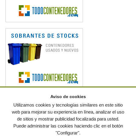
Aviso de cookies
Noticias en RSS
Utilizamos cookies y tecnologías similares en este sitio
web para mejorar su experiencia en línea, analizar el uso
de sitios y mostrar publicidad focalizada para usted.
© residuos.com - Todos los derechos reservados
-
Política de privacidad
|
Puede administrar las cookies haciendo clic en el botón
Condiciones de uso
|
Contacto
|
Editores
|
Mapa web
|
Preguntas frecuentes
|
Publica
"Configurar".
tus anuncios gratis!