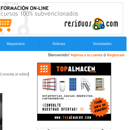
Maquinaria
Noticias
Novedades
Bienvenido!
ó
Ingresa a tu cuenta
Registrate
]
Consulta al editor