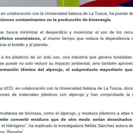
en colaboración con la Universidad italiana de La Tuscia, ha puesto d
emisiones contaminantes en la producción de bioenergía.
r busca minimizar el desperdicio y maximizar el uso de los recur
eficios económicos,
al mismo tiempo que reduce la dependencia d
a al bolsillo y al planeta.
a los plásticos de un solo uso, una industria que genera toneladas
is, se puede no solo reducir su impacto ambiental, sino también aprove
ormación térmica del alperujo, el subproducto mayoritario que
 la UCO, en colaboración con la Universidad italiana de La Tuscia, don
iones de materiales plásticos con alperujo y han comprobado la 
simultánea de biomasa, como el alperujo, y residuos plásticos a altas
rmite convertir residuos que de otro modo serían desechados
el hidrógeno", ha explicado la investigadora Nélida Sánchez autora del
po 'Biosahe'.