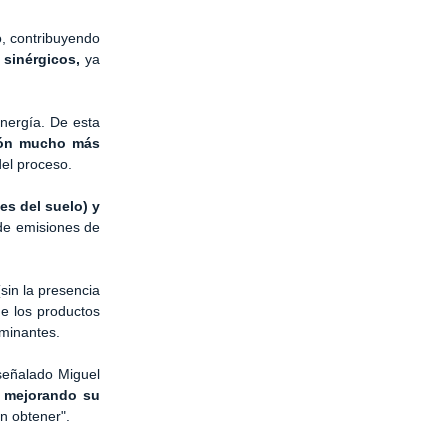
o, contribuyendo
 sinérgicos,
ya
energía. De esta
ción mucho más
el proceso.
es del suelo) y
 de emisiones de
sin la presencia
de los productos
aminantes.
 señalado Miguel
, mejorando su
n obtener".