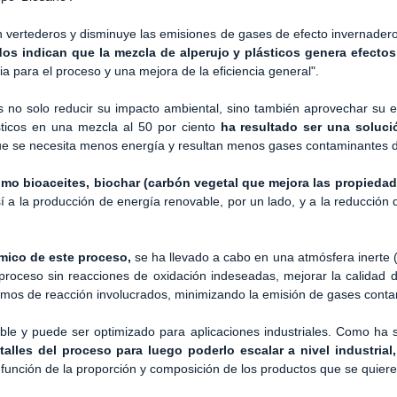
 vertederos y disminuye las emisiones de gases de efecto invernader
os indican que la mezcla de alperujo y plásticos genera efectos
a para el proceso y una mejora de la eficiencia general".
s no solo reducir su impacto ambiental, sino también aprovechar su 
ásticos en una mezcla al 50 por ciento
ha resultado ser una solu
que se necesita menos energía y resultan menos gases contaminantes d
mo bioaceites, biochar (carbón vegetal que mejora las propiedad
a la producción de energía renovable, por un lado, y a la reducción
mico de este proceso,
se ha llevado a cabo en una atmósfera inerte (
proceso sin reacciones de oxidación indeseadas, mejorar la calidad 
nismos de reacción involucrados, minimizando la emisión de gases cont
able y puede ser optimizado para aplicaciones industriales. Como ha
lles del proceso para luego poderlo escalar a nivel industrial
función de la proporción y composición de los productos que se quiere