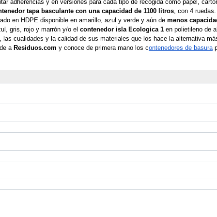
itar adherencias y en versiones para cada tipo de recogida como papel, cartón,
ntenedor tapa basculante con una capacidad de 1100 litros
, con 4 ruedas
rado en HDPE disponible en amarillo, azul y verde y aún de 
menos capacida
l, gris, rojo y marrón y/o el 
contenedor isla Ecologica 1
 en polietileno de a
las cualidades y la calidad de sus materiales que los hace la alternativa más
de a 
Residuos.com 
y conoce de primera mano los c
ontenedores de basura
 