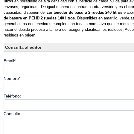
litros
 en polietileno de alta densidad con superficie de carga pulida para ev
envases, orgánicas...De igual manera encontramos otra versión y es el 
co
capacidad, disponen del 
contenedor de basura 2 ruedas 240 litros
 elabo
de basura en PEHD 2 ruedas 140 litros.
 Disponibles en amarillo, verde,azu
general estos contenedores cumplen con toda la normativa que se requiere, 
hacer el debido proceso a la hora de recoger y clasificar los residuos. Acce
residuos en origen.
Consulta al editor
Email*:
Nombre*:
Teléfono:
Consulta: