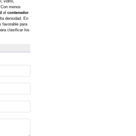
 vidrio, 
. Con menos 
d 
el 
contenedor 
lta densidad. En 
 favorable para 
para clasificar los 