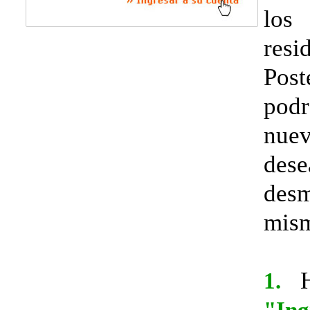
los
resi
Post
pod
nuev
dese
des
mism
Ha
1.
"In