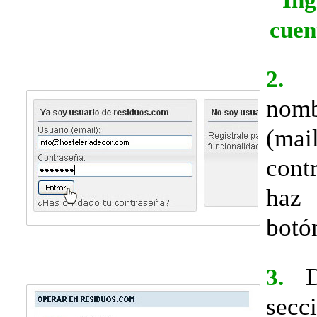
cuen
I
2.
nomb
(m
cont
haz
bot
De
3.
sec