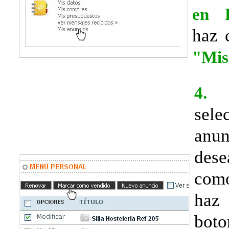
en R
haz 
"Mis
4.
sel
anu
des
com
haz
bo