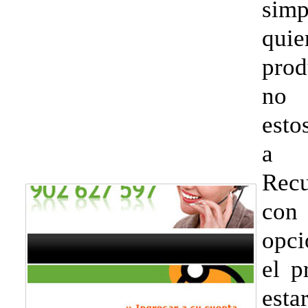
simp
quie
prod
no 
esto
a 
Recu
con
opc
el p
esta