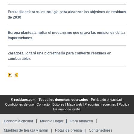
Euskadi acelera su estrategia para alcanzar los objetivos de residuos
de 2030
Europa plantea ampliar el mecanismo que grava las emisiones de las
importaciones
Zaragoza licitará una biorrefinería para convertir residuos en
combustibles
© residuos.com - Todos los derechos reservados
-
Política de privacidad
|
Condiciones de uso
|
Contacto
|
Editores
|
Mapa web
|
Preguntas frecuentes
|
Publica
tus anuncios gratis!
Economía circular
Mueble Hogar
Para almacen
Muebles de terraza y jardin
Notas de prensa
Contenedores