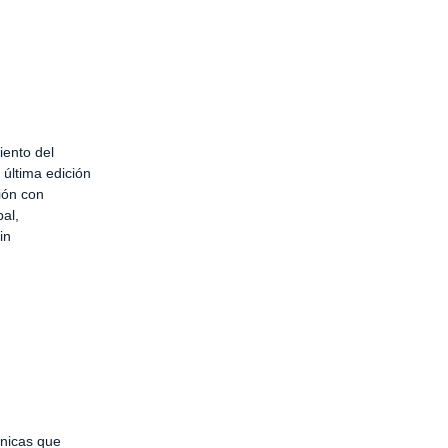
iento del
última edición
ión con
al,
in
cnicas que