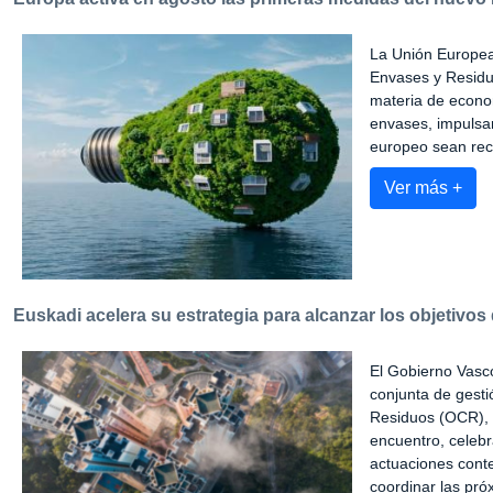
La Unión Europea 
Envases y Residu
materia de econom
envases, impulsar
europeo sean reci
Ver más +
Euskadi acelera su estrategia para alcanzar los objetivos
El Gobierno Vasco
conjunta de gest
Residuos (OCR), 
encuentro, celebr
actuaciones cont
coordinar las pró