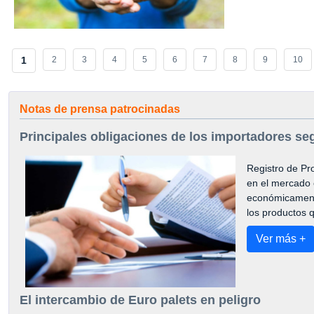
1
2
3
4
5
6
7
8
9
10
Notas de prensa patrocinadas
Principales obligaciones de los importadores se
Registro de Pr
en el mercado 
económicamente
los productos 
Ver más +
El intercambio de Euro palets en peligro