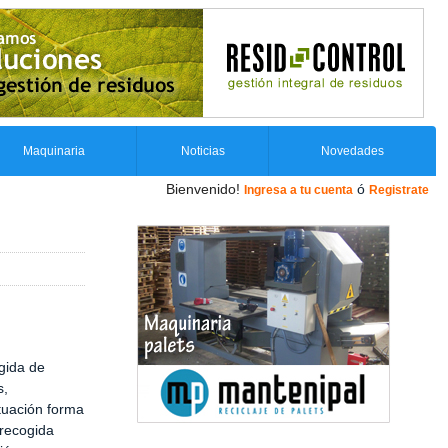
Maquinaria
Noticias
Novedades
Bienvenido!
ó
Ingresa a tu cuenta
Registrate
gida de
s,
tuación forma
 recogida