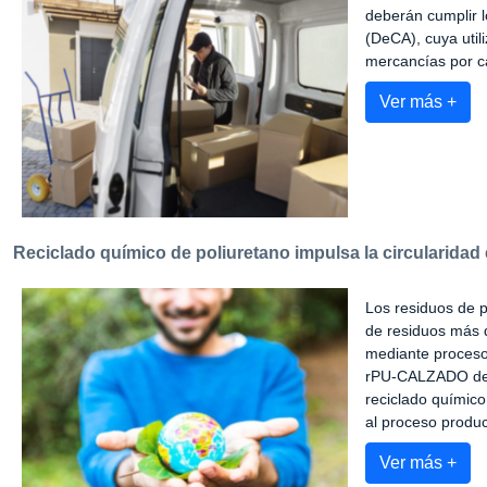
deberán cumplir l
(DeCA), cuya utili
mercancías por c
Ver más +
Reciclado químico de poliuretano impulsa la circularidad e
Los residuos de p
de residuos más d
mediante procesos
rPU-CALZADO desa
reciclado químico
al proceso produc
Ver más +