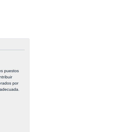
es puestos
tribuir
erados por
 adecuada.