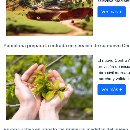
selectiva mediant
Ver más +
Pamplona prepara la entrada en servicio de su nuevo Cen
El nuevo Centro A
previsión de inic
obra civil marca 
marcha y validació
Ver más +
Europa activa en agosto las primeras medidas del nuevo