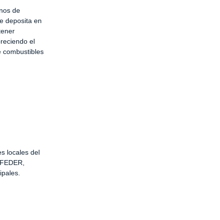
anos de
e deposita en
tener
oreciendo el
e combustibles
s locales del
s FEDER,
ipales.