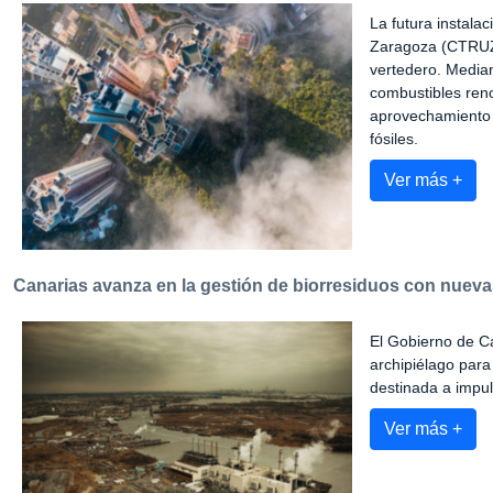
La futura instala
Zaragoza (CTRUZ) 
vertedero. Median
combustibles reno
aprovechamiento 
fósiles.
Ver más +
Canarias avanza en la gestión de biorresiduos con nuev
El Gobierno de Ca
archipiélago par
destinada a impul
Ver más +