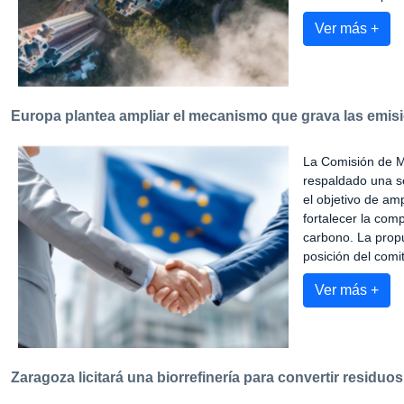
Ver más +
Europa plantea ampliar el mecanismo que grava las emis
La Comisión de M
respaldado una s
el objetivo de amp
fortalecer la com
carbono. La propu
posición del comi
Ver más +
Zaragoza licitará una biorrefinería para convertir residu