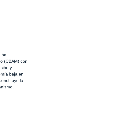
o ha
ono (CBAM) con
usión y
nomía baja en
onstituye la
canismo.