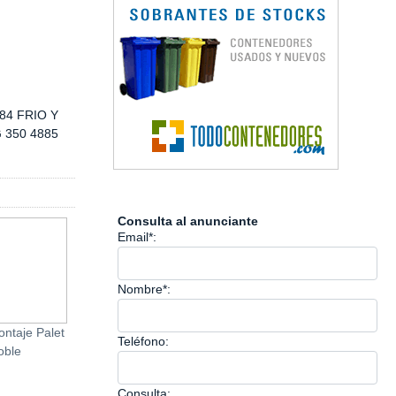
84 FRIO Y
 350 4885
Consulta al anunciante
Email*:
Nombre*:
ntaje Palet
Estufa de Queroseno
Central Hidráulica V
Teléfono:
oble
CSA26
Consulta: