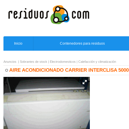
Inicio
Contenedores para residuos
Anuncios
|
Sobrantes de stock
|
Electrodomesticos
|
Calefacción y climatización
AIRE ACONDICIONADO CARRIER INTERCLISA 5000 