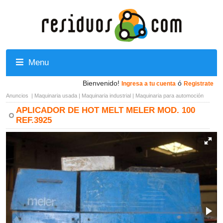
Menu
Bienvenido!
ó
Ingresa a tu cuenta
Registrate
Anuncios
|
Maquinaria usada
|
Maquinaria industrial
|
Maquinaria para automoción
APLICADOR DE HOT MELT MELER MOD. 100
REF.3925