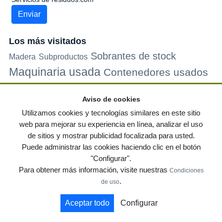
Los más visitados
Sobrantes de stock
Madera
Subproductos
Maquinaria usada
Contenedores usados
Plastico
Metales
Carton
Papel
Vidrio
Contenedores de
Aviso de cookies
plastico
Palets de plastico
Electrodomesticos
Utilizamos cookies y tecnologías similares en este sitio
web para mejorar su experiencia en línea, analizar el uso
de sitios y mostrar publicidad focalizada para usted.
© residuos.com - Todos los derechos reservados
-
Política de privacidad
|
Puede administrar las cookies haciendo clic en el botón
Condiciones de uso
|
Contacto
|
Editores
|
Mapa web
|
Preguntas frecuentes
|
"Configurar".
Publica tus anuncios gratis!
Para obtener más información, visite nuestras
Condiciones
Economía circular
Mueble Hogar
Para almacen
.
de uso
Muebles de terraza y jardin
Notas de prensa
Contenedores
Aceptar todo
Configurar
by