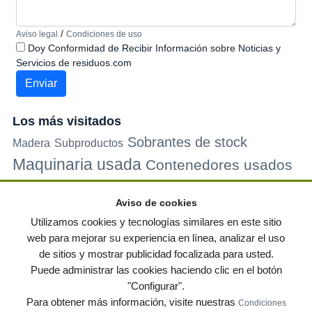
/
Aviso legal
Condiciones de uso
Doy Conformidad de Recibir Información sobre Noticias y
Servicios de residuos.com
Los más visitados
Sobrantes de stock
Madera
Subproductos
Maquinaria usada
Contenedores usados
Plastico
Metales
Carton
Papel
Vidrio
Contenedores de
Aviso de cookies
plastico
Palets de plastico
Electrodomesticos
Utilizamos cookies y tecnologías similares en este sitio
web para mejorar su experiencia en línea, analizar el uso
de sitios y mostrar publicidad focalizada para usted.
© residuos.com - Todos los derechos reservados
-
Política de privacidad
|
Puede administrar las cookies haciendo clic en el botón
Condiciones de uso
|
Contacto
|
Editores
|
Mapa web
|
Preguntas frecuentes
|
"Configurar".
Publica tus anuncios gratis!
Para obtener más información, visite nuestras
Condiciones