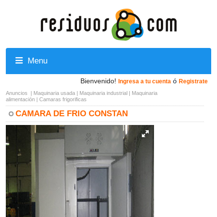
Menu
Bienvenido!
ó
Ingresa a tu cuenta
Registrate
Anuncios
|
Maquinaria usada
|
Maquinaria industrial
|
Maquinaria
alimentación
|
Camaras frigorificas
CAMARA DE FRIO CONSTAN