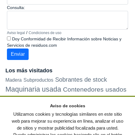
Consulta:
/
Aviso legal
Condiciones de uso
Doy Conformidad de Recibir Información sobre Noticias y
Servicios de residuos.com
Los más visitados
Sobrantes de stock
Madera
Subproductos
Maquinaria usada
Contenedores usados
Plastico
Metales
Carton
Papel
Vidrio
Contenedores de
Aviso de cookies
plastico
Palets de plastico
Electrodomesticos
Utilizamos cookies y tecnologías similares en este sitio
web para mejorar su experiencia en línea, analizar el uso
de sitios y mostrar publicidad focalizada para usted.
© residuos.com - Todos los derechos reservados
-
Política de privacidad
|
Puede administrar las cookies haciendo clic en el botón