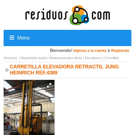
Menu
Bienvenido!
ó
Ingresa a tu cuenta
Registrate
Anuncios
|
Maquinaria usada
|
Maquinaria para obras
|
Elevadores
|
Carretillas
CARRETILLA ELEVADORA RETRACTIL JUNG
HEINRICH REF.4389