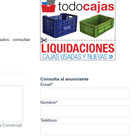
ados , consultar
Consulta al anunciante
Email*:
Nombre*:
Teléfono:
a Comercial
Palet Europeo 800x1200
Compro cajas de pl
Ref.NPT-1280-LE1
usadas