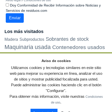
/
Aviso legal
Condiciones de uso
Doy Conformidad de Recibir Información sobre Noticias y
Servicios de residuos.com
Los más visitados
Sobrantes de stock
Madera
Subproductos
Maquinaria usada
Contenedores usados
Plastico
Metales
Carton
Papel
Vidrio
Contenedores de
Aviso de cookies
plastico
Palets de plastico
Electrodomesticos
Utilizamos cookies y tecnologías similares en este sitio
web para mejorar su experiencia en línea, analizar el uso
de sitios y mostrar publicidad focalizada para usted.
© residuos.com - Todos los derechos reservados
-
Política de privacidad
|
Puede administrar las cookies haciendo clic en el botón
Condiciones de uso
|
Contacto
|
Editores
|
Mapa web
|
Preguntas frecuentes
|
"Configurar".
Publica tus anuncios gratis!
Para obtener más información, visite nuestras
Condiciones
Economía circular
Mueble Hogar
Para almacen
.
de uso
Muebles de terraza y jardin
Notas de prensa
Contenedores