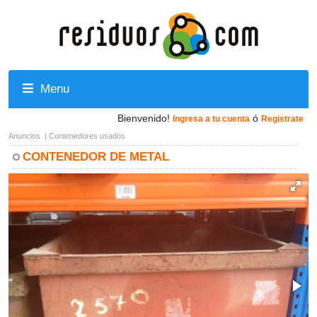
Menu
Bienvenido!
ó
Ingresa a tu cuenta
Registrate
Anuncios
|
Contenedores usados
CONTENEDOR DE METAL