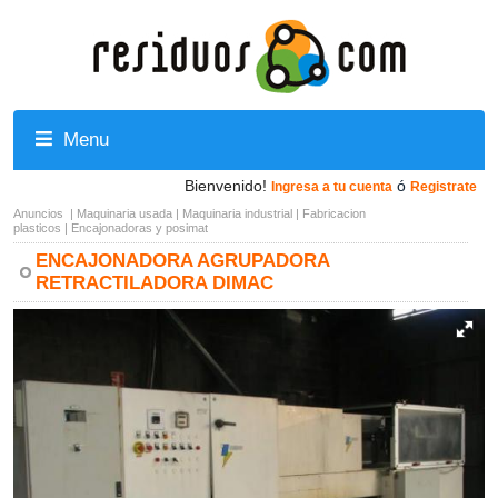
Menu
Bienvenido!
ó
Ingresa a tu cuenta
Registrate
Anuncios
|
Maquinaria usada
|
Maquinaria industrial
|
Fabricacion
plasticos
|
Encajonadoras y posimat
ENCAJONADORA AGRUPADORA
RETRACTILADORA DIMAC