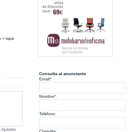
o + tapa
Consulta al anunciante
Email*:
Nombre*:
Teléfono:
 Apilable
Cenicero Exterior Mural
Caja Azul Integra 4
Consulta: