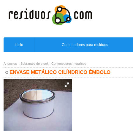
Inicio
Contenedores para residuos
Anuncios
|
Sobrantes de stock
|
Contenedores metalicos
ENVASE METÁLICO CILÍNDRICO ÉMBOLO