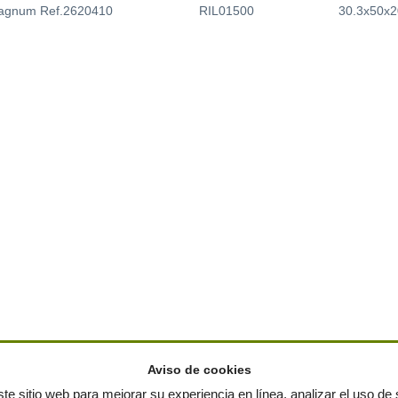
agnum Ref.2620410
RIL01500
30.3x50x2
Aviso de cookies
te sitio web para mejorar su experiencia en línea, analizar el uso de s