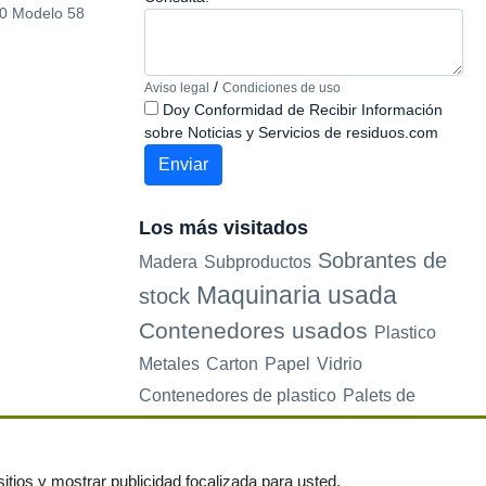
0 Modelo 58
14x26x9cm
x 32 cm Ref.SPKM
/
Aviso legal
Condiciones de uso
Doy Conformidad de Recibir Información
sobre Noticias y Servicios de residuos.com
Los más visitados
Sobrantes de
Madera
Subproductos
Maquinaria usada
stock
Contenedores usados
Plastico
Metales
Carton
Papel
Vidrio
Contenedores de plastico
Palets de
plastico
Electrodomesticos
itios y mostrar publicidad focalizada para usted.