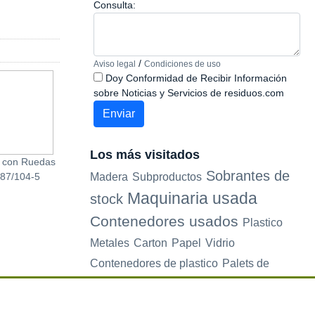
Consulta:
/
Aviso legal
Condiciones de uso
Doy Conformidad de Recibir Información
sobre Noticias y Servicios de residuos.com
Los más visitados
r con Ruedas
Roll Lavandería de Metal
Cenicero Exterior 
Sobrantes de
Madera
Subproductos
87/104-5
Puerta Doble
14x26x9cm
Ref.RLDP86-104-5
Maquinaria usada
stock
Contenedores usados
Plastico
Metales
Carton
Papel
Vidrio
Contenedores de plastico
Palets de
plastico
Electrodomesticos