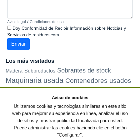
/
Aviso legal
Condiciones de uso
Doy Conformidad de Recibir Información sobre Noticias y
Servicios de residuos.com
Los más visitados
Sobrantes de stock
Madera
Subproductos
Maquinaria usada
Contenedores usados
Plastico
Metales
Carton
Papel
Vidrio
Contenedores de
Aviso de cookies
plastico
Palets de plastico
Electrodomesticos
Utilizamos cookies y tecnologías similares en este sitio
web para mejorar su experiencia en línea, analizar el uso
de sitios y mostrar publicidad focalizada para usted.
© residuos.com - Todos los derechos reservados
-
Política de privacidad
|
Puede administrar las cookies haciendo clic en el botón
Condiciones de uso
|
Contacto
|
Editores
|
Mapa web
|
Preguntas frecuentes
|
"Configurar".
Publica tus anuncios gratis!