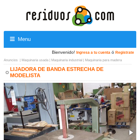
Menu
Bienvenido!
ó
Ingresa a tu cuenta
Registrate
Anuncios
|
Maquinaria usada
|
Maquinaria industrial
|
Maquinaria para madera
LIJADORA DE BANDA ESTRECHA DE
MODELISTA