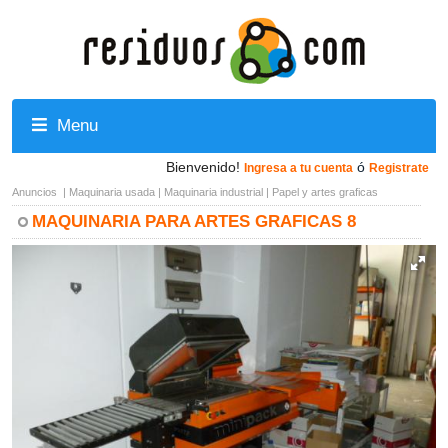
Menu
Bienvenido!
ó
Ingresa a tu cuenta
Registrate
Anuncios
|
Maquinaria usada
|
Maquinaria industrial
|
Papel y artes graficas
MAQUINARIA PARA ARTES GRAFICAS 8