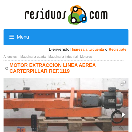
Menu
Bienvenido!
ó
Ingresa a tu cuenta
Registrate
Anuncios
|
Maquinaria usada
|
Maquinaria industrial
|
Motores
MOTOR EXTRACCION LINEA AEREA
CARTERPILLAR REF.1119