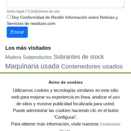
/
Aviso legal
Condiciones de uso
Doy Conformidad de Recibir Información sobre Noticias y
Servicios de residuos.com
Los más visitados
Sobrantes de stock
Madera
Subproductos
Maquinaria usada
Contenedores usados
Plastico
Metales
Carton
Papel
Vidrio
Contenedores de
Aviso de cookies
plastico
Palets de plastico
Electrodomesticos
Utilizamos cookies y tecnologías similares en este sitio
web para mejorar su experiencia en línea, analizar el uso
de sitios y mostrar publicidad focalizada para usted.
© residuos.com - Todos los derechos reservados
-
Política de privacidad
|
Puede administrar las cookies haciendo clic en el botón
Condiciones de uso
|
Contacto
|
Editores
|
Mapa web
|
Preguntas frecuentes
|
"Configurar".
Publica tus anuncios gratis!
Para obtener más información, visite nuestras
Condiciones
Economía circular
Mueble Hogar
Para almacen
.