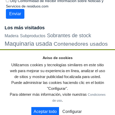
Doy Conformidad de Recibir Información sobre Noticias y
Servicios de residuos.com
Los más visitados
Sobrantes de stock
Madera
Subproductos
Maquinaria usada
Contenedores usados
Plastico
Metales
Carton
Papel
Vidrio
Contenedores de
Aviso de cookies
plastico
Palets de plastico
Electrodomesticos
Utilizamos cookies y tecnologías similares en este sitio
web para mejorar su experiencia en línea, analizar el uso
de sitios y mostrar publicidad focalizada para usted.
© residuos.com - Todos los derechos reservados
-
Política de privacidad
|
Puede administrar las cookies haciendo clic en el botón
Condiciones de uso
|
Contacto
|
Editores
|
Mapa web
|
Preguntas frecuentes
|
"Configurar".
Publica tus anuncios gratis!
Para obtener más información, visite nuestras
Condiciones
Economía circular
Mueble Hogar
Para almacen
.
de uso
Muebles de terraza y jardin
Notas de prensa
Contenedores
Aceptar todo
Configurar