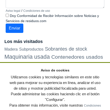
/
Aviso legal
Condiciones de uso
Doy Conformidad de Recibir Información sobre Noticias y
Servicios de residuos.com
Los más visitados
Sobrantes de stock
Madera
Subproductos
Maquinaria usada
Contenedores usados
Plastico
Metales
Carton
Papel
Vidrio
Contenedores de
Aviso de cookies
plastico
Palets de plastico
Electrodomesticos
Utilizamos cookies y tecnologías similares en este sitio
web para mejorar su experiencia en línea, analizar el uso
de sitios y mostrar publicidad focalizada para usted.
© residuos.com - Todos los derechos reservados
-
Política de privacidad
|
Puede administrar las cookies haciendo clic en el botón
Condiciones de uso
|
Contacto
|
Editores
|
Mapa web
|
Preguntas frecuentes
|
"Configurar".
Publica tus anuncios gratis!
Para obtener más información, visite nuestras
Condiciones
Economía circular
Mueble Hogar
Para almacen